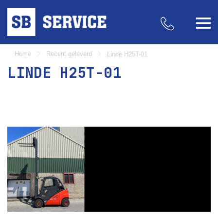
Home
Recent geleverd
Linde H25T-01
LINDE H25T-01