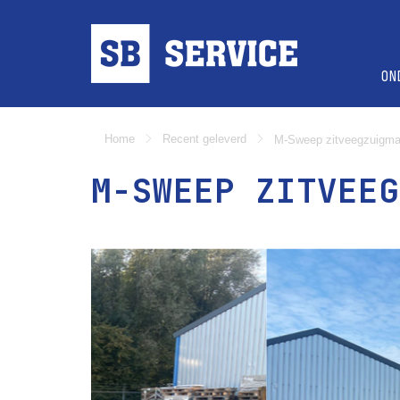
ON
Home
Recent geleverd
M-Sweep zitveegzuigma
M-SWEEP ZITVEEG