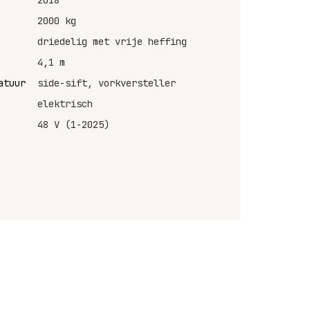
2018
2000 kg
driedelig met vrije heffing
4,1 m
atuur
side-sift, vorkversteller
elektrisch
48 V (1-2025)