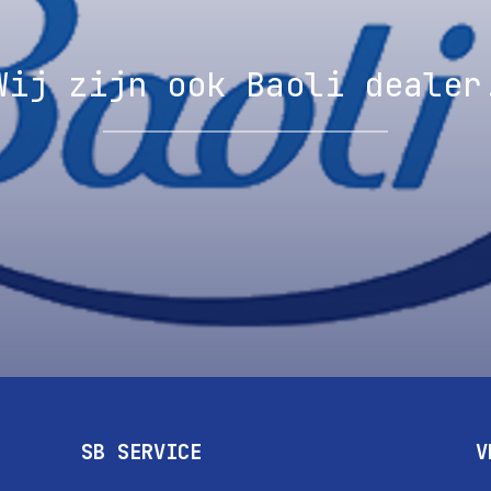
Wij zijn ook Baoli dealer
SB SERVICE
V