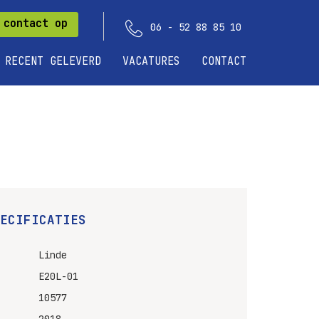
 contact op
06 - 52 88 85 10
RECENT GELEVERD
VACATURES
CONTACT
ECIFICATIES
Linde
E20L-01
10577