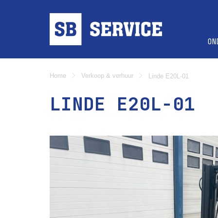
ON
Home
Verkoop & verhuur
Linde E20L-01
LINDE E20L-01