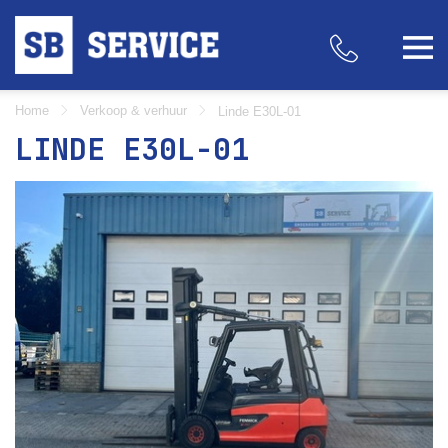
Home
Verkoop & verhuur
Linde E30L-01
LINDE E30L-01